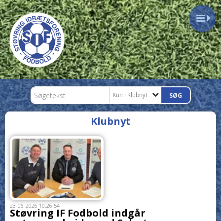
Kun i Klubnyt
Klubnyt
23-06-2026 10:26:54
Støvring IF Fodbold indgår