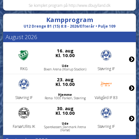
Se komplet program på http://www.dbujylland.dk
Hjemme
Støvring IF
FTA Fodboldklub
Rema 1000 Parken, Støvring
Kampprogram
12. sep
Kl. 15.00
U12 Drenge B1 (15) 8:8 - 2026/Efterår • Pulje 109
August 2026
Ude
Terndrup/Bælum IF
Støvring IF
Terndrup Stadion
19. sep
16. aug
Kl. 11.00
Kl. 10.00
Hjemme
Ude
Støvring IF
Thisted FC
RKG
Støvring IF
Rema 1000 Parken, Støvring
Bixen Arena (Klarup Stadion)
26. sep
23. aug
Kl. 11.00
Kl. 10.00
Ude
Hjemme
Nibe B
Støvring IF
Støvring IF
Valsgård IF 83
Nibe Stadion
Rema 1000 Parken, Støvring
Oktober 2026
30. aug
Kl. 10.00
11. okt
Ude
Kl. 10.00
Farsø/Ullits IK
Støvring IF
Sparekassen Danmark Arena
(Farsø)
Hjemme