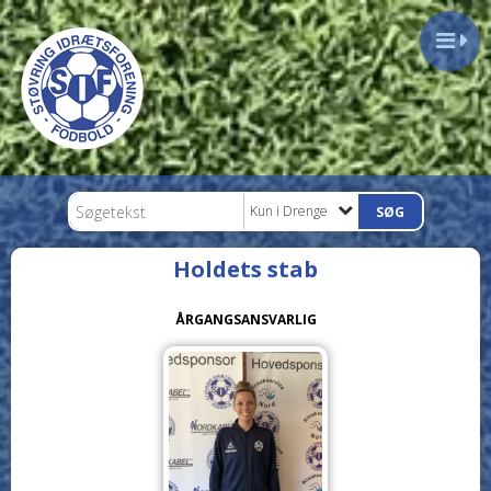
Kun i Drenge
Holdets stab
ÅRGANGSANSVARLIG