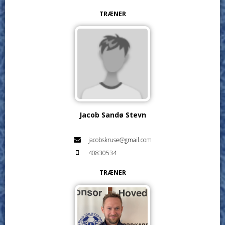
TRÆNER
Jacob Sandø Stevn
jacobskruse@gmail.com
40830534
TRÆNER