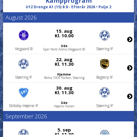
Kampprogram
U12 Drenge A1 (15) 8:8 - Efterår 2026 • Pulje 2
August 2026
15. aug
Kl. 10.00
Ude
Vejgaard B
Støvring IF
Spar Nord Arena (Vejgaard B)
22. aug
Kl. 11.30
Hjemme
Støvring IF
Bagterp IF
Rema 1000 Parken, Støvring
30. aug
Kl. 11.30
Ude
Skibsby-Højene IF
Støvring IF
Højene Hallen
September 2026
5. sep
Kl. 11.30