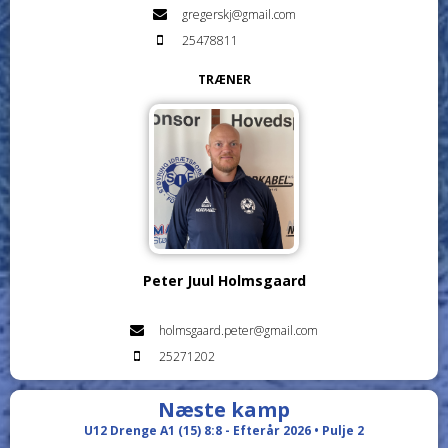
gregerskj@gmail.com
25478811
TRÆNER
Peter Juul Holmsgaard
holmsgaard.peter@gmail.com
25271202
Næste kamp
U12 Drenge A1 (15) 8:8 - Efterår 2026 • Pulje 2