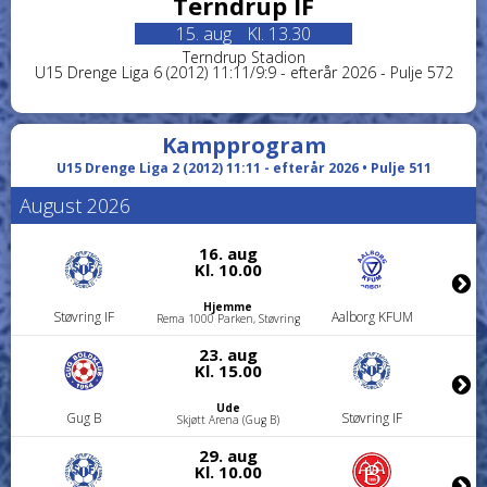
Terndrup IF
15. aug
Kl. 13.30
Terndrup Stadion
U15 Drenge Liga 6 (2012) 11:11/9:9 - efterår 2026 - Pulje 572
Kampprogram
U15 Drenge Liga 2 (2012) 11:11 - efterår 2026 • Pulje 511
August 2026
16. aug
Kl. 10.00
Hjemme
Støvring IF
Aalborg KFUM
Rema 1000 Parken, Støvring
23. aug
Kl. 15.00
Ude
Gug B
Støvring IF
Skjøtt Arena (Gug B)
29. aug
Kl. 10.00