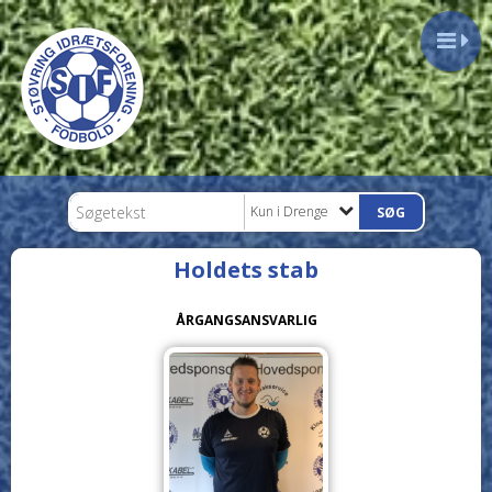
Kun i Drenge
Holdets stab
ÅRGANGSANSVARLIG