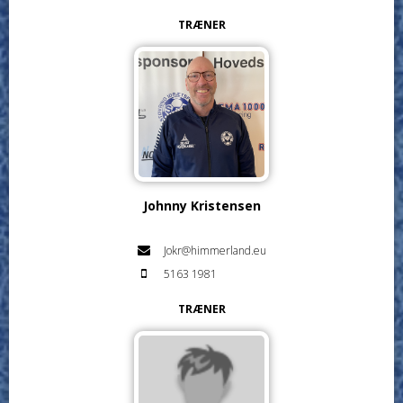
TRÆNER
Johnny Kristensen
Jokr@himmerland.eu
5163 1981
TRÆNER