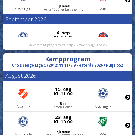
Hjemme
Støvring IF
AaB
Rema 1000 Parken, Støvring
September 2026
6. sep
Kl. 10.30
Se komplet program på http://www.dbujylland.dk
Hjemme
Støvring IF
Nørresundby FB
Rema 1000 Parken, Støvring
Kampprogram
13. sep
Kl. 12.00
U15 Drenge Liga 5 (2012) 11:11/9:9 - efterår 2026 • Pulje 552
August 2026
Ude
Hjørring FK
Støvring IF
Lundergårdhallen
19. sep
15. aug
Kl. 11.30
Kl. 11.00
Ude
Ude
Aalborg KFUM
Støvring IF
Arden IF
Støvring IF
Genoptræning Danmark
Arden Hallen
Arena (KFUM)
23. aug
27. sep
Kl. 10.00
Kl. 11.00
Hjemme
Støvring IF
RKG
Hjemme