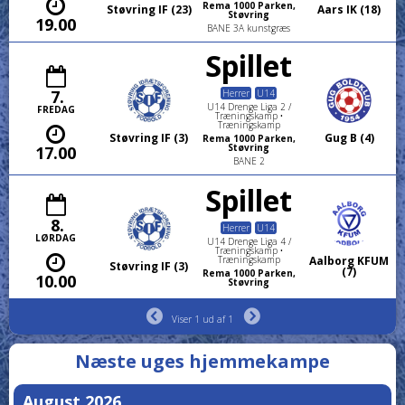
Rema 1000 Parken,
Støvring IF (23)
Aars IK (18)
Støvring
19.00
BANE 3A kunstgræs
Spillet
7.
Herrer
U14
U14 Drenge Liga 2 /
FREDAG
Træningskamp •
Træningskamp
Støvring IF (3)
Gug B (4)
Rema 1000 Parken,
Støvring
17.00
BANE 2
Spillet
8.
Herrer
U14
LØRDAG
U14 Drenge Liga 4 /
Træningskamp •
Træningskamp
Aalborg KFUM
Støvring IF (3)
(7)
Rema 1000 Parken,
10.00
Støvring
Viser 1 ud af 1
Næste uges hjemmekampe
August 2026