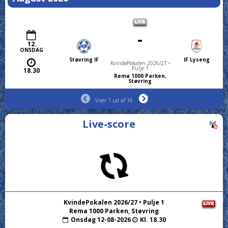
-
12.
ONSDAG
Støvring IF
IF Lyseng
KvindePokalen 2026/27 •
Pulje 1
18.30
Rema 1000 Parken,
Støvring
Viser 1 ud af 16
Live-score
KvindePokalen 2026/27 • Pulje 1
Rema 1000 Parken, Støvring
Onsdag 12-08-2026
Kl. 18.30