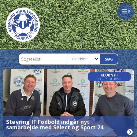
Hele siden
KLUBNYT
23. juni kl. 10:26
Støvring IF Fodbold indgår nyt
samarbejde med Select og Sport 24