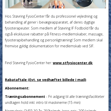
Hos Støvring FysioCenter får du professionel vejledning og
behandling af gener i bevægeapparatet, af deres dygtige
fysioterapeuter. Som medlem af Støvring IF Fodbold får du
også eksklusive rabatter på Fitness-medlemskaber, massage,
fysioterapibehandling og personligtræning! Som medlem skal
fremvise gyldig dokumentation for medlemskab ved SIF.
Find Støvring FysioCenter her:
www.stfysiocenter.dk
Rabataftale (Evt. se vedhæftet billede i mail)
Abonnement:
Træningsabonnement
- Fri adgang til alle træningsfaciliteter
undtagen hold inkl. intro til maskinerne (15 min)
Normalpris OVER 30 år: 259kr/mdr. Jeres pris: 209 kr/mdr