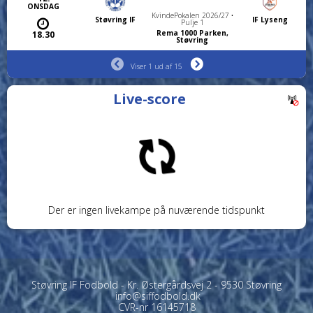
ONSDAG
KvindePokalen 2026/27 •
Støvring IF
IF Lyseng
Pulje 1
Rema 1000 Parken,
18.30
Støvring
Viser 1 ud af 15
Live-score
Der er ingen livekampe på nuværende tidspunkt
Støvring IF Fodbold - Kr. Østergårdsvej 2 - 9530 Støvring
info@siffodbold.dk
CVR-nr 16145718