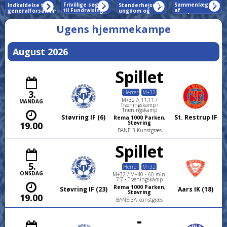
Frivillige søges
Sammenlægning
Indkaldelse til
Standerhejsning
til Fundraising-
af
generalforsamlinger
ungdom og
udvalget i
pigeårgangene
i Støvring IF
senior lørdag
Støvring IF
Fodbold 2026
24/1
Ugens hjemmekampe
August 2026
Spillet
3.
Herrer
M+32
M+32 A 11:11 /
MANDAG
Træningskamp •
Træningskamp
Støvring IF (6)
St. Restrup IF
Rema 1000 Parken,
Støvring
19.00
BANE 3 Kunstgræs
Spillet
5.
Herrer
M+32
ONSDAG
M+32 / M+40 - 60 min.
7:7 • Træningskamp
Rema 1000 Parken,
Støvring IF (23)
Aars IK (18)
Støvring
19.00
BANE 3A kunstgræs
-