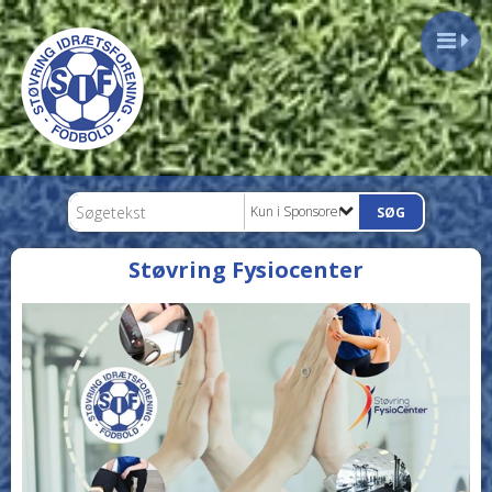
Kun i Sponsorer
Støvring Fysiocenter