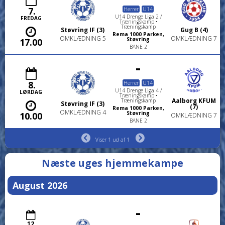
7.
Herrer
U14
U14 Drenge Liga 2 /
FREDAG
Træningskamp •
Træningskamp
Støvring IF (3)
Gug B (4)
Rema 1000 Parken,
OMKLÆDNING 5
OMKLÆDNING 7
Støvring
17.00
BANE 2
-
8.
Herrer
U14
U14 Drenge Liga 4 /
LØRDAG
Træningskamp •
Aalborg KFUM
Træningskamp
Støvring IF (3)
(7)
Rema 1000 Parken,
OMKLÆDNING 4
Støvring
10.00
OMKLÆDNING 7
BANE 2
Viser 1 ud af 1
Næste uges hjemmekampe
August 2026
-
12.