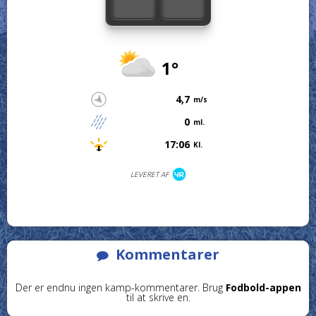
1°
4,7
m/s
0
ml.
17:06
Kl.
LEVERET AF
Kommentarer
Der er endnu ingen kamp-kommentarer. Brug
Fodbold-appen
til at skrive en.