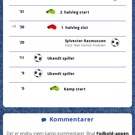
'31
2. halvleg start
+5
'30
1. halvleg slut
Sylvester Rasmussen
'20
Assist: Noel Hamidi Andersen
'11
Ukendt spiller
'9
Ukendt spiller
'0
Kamp start
Kommentarer
Der er endnu ingen kamp-kommentarer. Brug
Fodbold-appen