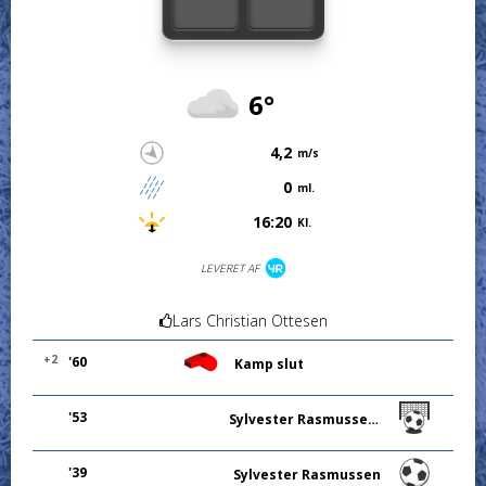
6°
4,2
m/s
0
ml.
16:20
Kl.
LEVERET AF
Lars Christian Ottesen
+2
'60
Kamp slut
'53
Sylvester Rasmussen (Straffe)
'39
Sylvester Rasmussen