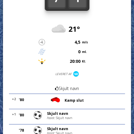
21°
4,5
m/s
0
ml.
20:00
Kl.
LEVERET AF
Skjult navn
+2
'80
Kamp slut
Skjult navn
+1
'80
Assist: Skjult navn
Skjult navn
'78
Assist: Skjult navn