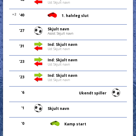
Ud: Skjult navn
+2
'40
1. halvleg slut
Skjult navn
'27
Assist: Skjult navn
Ind: Skjult navn
'31
Ud: Skjult navn
Ind: Skjult navn
'23
Ud: Skjult navn
Ind: Skjult navn
'23
Ud: Skjult navn
'6
Ukendt spiller
'1
Skjult navn
'0
Kamp start