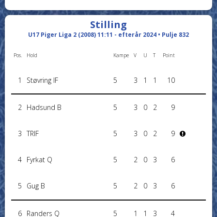
Stilling
U17 Piger Liga 2 (2008) 11:11 - efterår 2024 • Pulje 832
Pos.
Hold
Kampe
V
U
T
Point
1
Støvring IF
5
3
1
1
10
2
Hadsund B
5
3
0
2
9
3
TRIF
5
3
0
2
9
4
Fyrkat Q
5
2
0
3
6
5
Gug B
5
2
0
3
6
6
Randers Q
5
1
1
3
4