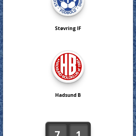
Støvring IF
Hadsund B
7
1