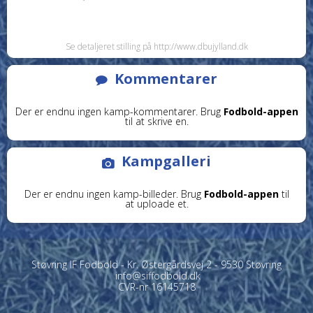
Se detaljeret stilling på http://www.dbujylland.dk
Kommentarer
Der er endnu ingen kamp-kommentarer. Brug
Fodbold-appen
til at skrive en.
Kampgalleri
Der er endnu ingen kamp-billeder. Brug
Fodbold-appen
til
at uploade et.
Støvring IF Fodbold - Kr. Østergårdsvej 2 - 9530 Støvring
info@siffodbold.dk
CVR-nr 16145718