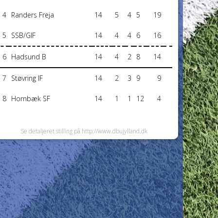
4
Randers Freja
14
5
4
5
19
5
SSB/GIF
14
4
4
6
16
6
Hadsund B
14
4
2
8
14
7
Støvring IF
14
2
3
9
9
8
Hornbæk SF
14
1
1
12
4
Se detaljeret stilling på http://www.dbujylland.dk