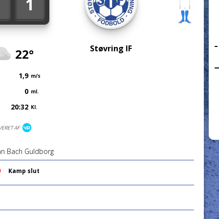
1
Støvring IF
22°
1,9
m/s
0
ml.
20:32
Kl.
VERET AF
an Bach Guldborg
Kamp slut