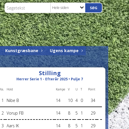
Hele siden
Kunstgræsbane
Ugens kampe
Stilling
Herrer Serie 1 - Efterår 2025 • Pulje 7
Pos.
Hold
Kampe
V
U
T
Point
1
Nibe B
14
10
4
0
34
2
Vorup FB
14
8
5
1
29
3
Aars IK
14
8
5
1
29