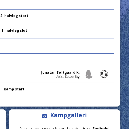
2. halvleg start
1. halvleg slut
Jonatan Toftgaard Kristensen
Assist: Kasper Bøgh
Kamp start
Kampgalleri
-
Der er endnu ingen kamp-billeder. Brug
Fodbold-