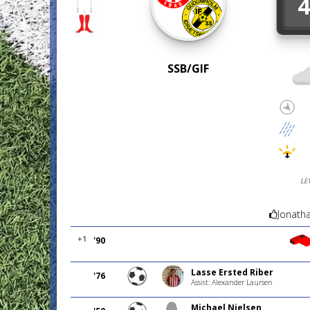
4
SSB/GIF
LE
Jonath
+1
'90
Lasse Ersted Riber
'76
Assist: Alexander Laursen
Michael Nielsen