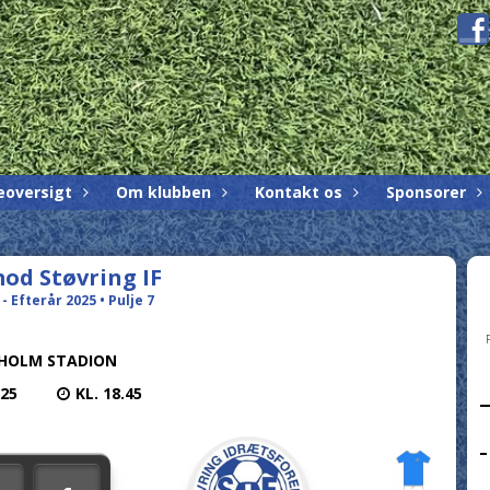
eoversigt
Om klubben
Kontakt os
Sponsorer
od Støvring IF
- Efterår 2025 • Pulje 7
HOLM STADION
025
KL. 18.45