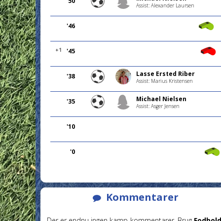
'50
Assist: Alexander Laursen
'46
+1
'45
Lasse Ersted Riber
'38
Assist: Marius Kristensen
Michael Nielsen
'35
Assist: Asger Jensen
'10
'0
Kommentarer
Der er endnu ingen kamp-kommentarer. Brug
Fodbold