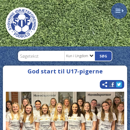
Kun i Ungdom
God start til U17-pigerne