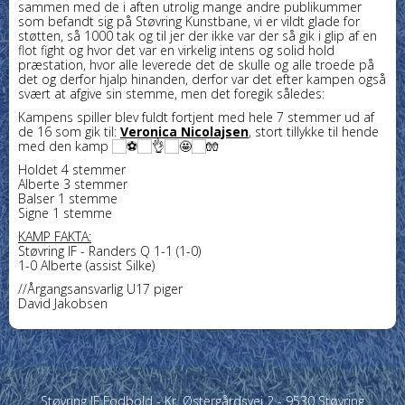
sammen med de i aften utrolig mange andre publikummer
som befandt sig på Støvring Kunstbane, vi er vildt glade for
støtten, så 1000 tak og til jer der ikke var der så gik i glip af en
flot fight og hvor det var en virkelig intens og solid hold
præstation, hvor alle leverede det de skulle og alle troede på
det og derfor hjalp hinanden, derfor var det efter kampen også
svært at afgive sin stemme, men det foregik således:
Kampens spiller
blev fuldt fortjent med hele 7 stemmer ud af
de 16 som gik til:
Veronica Nicolajsen
, stort tillykke til hende
med den kamp
Holdet 4 stemmer
Alberte 3 stemmer
Balser 1 stemme
Signe 1 stemme
KAMP FAKTA:
Støvring IF - Randers Q 1-1 (1-0)
1-0 Alberte (assist Silke)
//Årgangsansvarlig U17 piger
David Jakobsen
Støvring IF Fodbold - Kr. Østergårdsvej 2 - 9530 Støvring