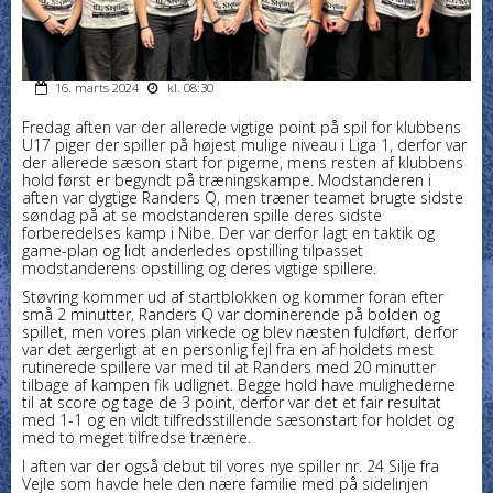
16. marts 2024
kl. 08:30
Fredag aften
var der allerede vigtige point på spil for klubbens
U17 piger der spiller på højest mulige niveau i Liga 1, derfor var
der allerede sæson start for pigerne, mens resten af klubbens
hold først er begyndt på træningskampe. Modstanderen i
aften var dygtige Randers Q, men træner teamet brugte sidste
søndag på at se modstanderen spille deres sidste
forberedelses kamp i Nibe. Der var derfor lagt en taktik og
game-plan og lidt anderledes opstilling tilpasset
modstanderens opstilling og deres vigtige spillere.
Støvring kommer ud af startblokken
og kommer foran efter
små 2 minutter, Randers Q var dominerende på bolden og
spillet, men vores plan virkede og blev næsten fuldført, derfor
var det ærgerligt at en personlig fejl fra en af holdets mest
rutinerede spillere var med til at Randers med 20 minutter
tilbage af kampen fik udlignet. Begge hold have mulighederne
til at score og tage de 3 point, derfor var det et fair resultat
med 1-1 og en vildt tilfredsstillende sæsonstart for holdet og
med to meget tilfredse trænere.
I aften var der også debut
til vores nye spiller nr. 24 Silje fra
Vejle som havde hele den nære familie med på sidelinjen