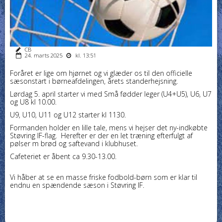
CB
24. marts 2025
kl. 13:51
Foråret er lige om hjørnet og vi glæder os til den officielle
sæsonstart i børneafdelingen, årets standerhejsning.
Lørdag 5. april starter vi med Små fødder leger (U4+U5), U6, U7
og U8 kl 10.00.
U9, U10, U11 og U12 starter kl 1130.
Formanden holder en lille tale, mens vi hejser det ny-indkøbte
Støvring IF-flag. Herefter er der en let træning efterfulgt af
pølser m brød og saftevand i klubhuset.
Cafeteriet er åbent ca 9.30-13.00.
Vi håber at se en masse friske fodbold-børn som er klar til
endnu en spændende sæson i Støvring IF.