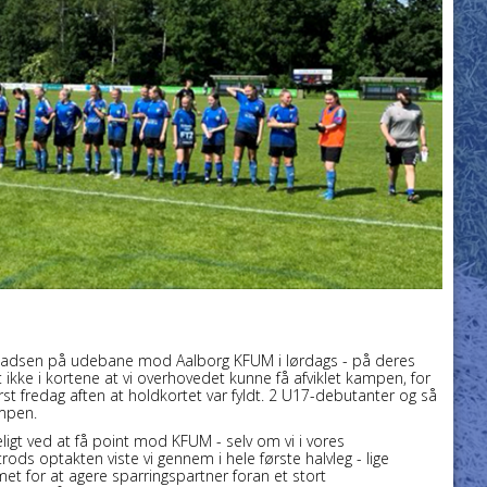
pladsen på udebane mod Aalborg KFUM i lørdags - på deres
kke i kortene at vi overhovedet kunne få afviklet kampen, for
ørst fredag aften at holdkortet var fyldt. 2 U17-debutanter og så
ampen.
igt ved at få point mod KFUM - selv om vi i vores
rods optakten viste vi gennem i hele første halvleg - lige
met for at agere sparringspartner foran et stort