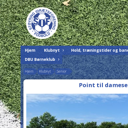
Hjem
Klubnyt
Hold, træningstider og ban
DBU Børneklub
Hjem
Klubnyt
Senior
Point til dames