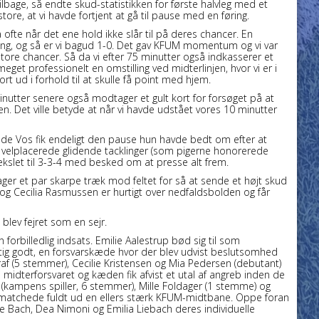
bage, så endte skud-statistikken for første halvleg med et
store, at vi havde fortjent at gå til pause med en føring.
ofte når det ene hold ikke slår til på deres chancer. En
ning, og så er vi bagud 1-0. Det gav KFUM momentum og vi var
store chancer. Så da vi efter 75 minutter også indkasserer et
et professionelt en omstilling ved midterlinjen, hvor vi er i
 ud i forhold til at skulle få point med hjem.
 minutter senere også modtager et gult kort for forsøget på at
n. Det ville betyde at når vi havde udstået vores 10 minutter
 de Vos fik endeligt den pause hun havde bedt om efter at
velplacerede glidende tacklinger (som pigerne honorerede
ekslet til 3-3-4 med besked om at presse alt frem.
ager et par skarpe træk mod feltet for så at sende et højt skud
g Cecilia Rasmussen er hurtigt over nedfaldsbolden og får
blev fejret som en sejr.
n forbilledlig indsats. Emilie Aalestrup bød sig til som
igtig godt, en forsvarskæde hvor der blev udvist beslutsomhed
af (5 stemmer), Cecilie Kristensen og Mia Pedersen (debutant)
midterforsvaret og kæden fik afvist et utal af angreb inden de
m (kampens spiller, 6 stemmer), Mille Foldager (1 stemme) og
og matchede fuldt ud en ellers stærk KFUM-midtbane. Oppe foran
ine Bach, Dea Nimoni og Emilia Liebach deres individuelle