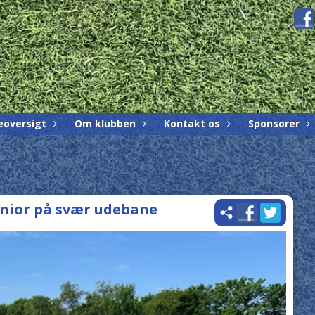
eoversigt
Om klubben
Kontakt os
Sponsorer
enior på svær udebane