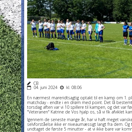
CB
04. juni 2024
kl. 08:06
En nærmest mareridtsagtig optakt til en kamp om 1. 
matchday - endte i en drøm med point. Det lå bestemt i
torsdag aften var vi 10 spillere til kampen, og det var f
"Veteranen" Katrine de Vos hjalp os, så vi fik afviklet k
Igennem de seneste mange år, har vi haft meget vanskel
selvforståelse ikke er niveaumæssigt langt fra dem. Og t
undtaget de første 5 minutter - at vi ikke bare var kom