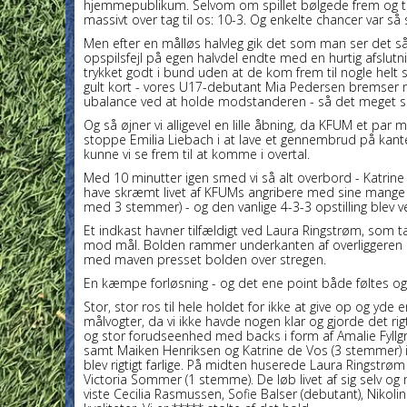
hjemmepublikum. Selvom om spillet bølgede frem og til
massivt over tag til os: 10-3. Og enkelte chancer var så 
Men efter en målløs halvleg gik det som man ser det så 
opspilsfejl på egen halvdel endte med en hurtig afslut
trykket godt i bund uden at de kom frem til nogle helt 
gult kort - vores U17-debutant Mia Pedersen bremser meg
ubalance ved at holde modstanderen - så det meget sort
Og så øjner vi alligevel en lille åbning, da KFUM et par
stoppe Emilia Liebach i at lave et gennembrud på kante
kunne vi se frem til at komme i overtal.
Med 10 minutter igen smed vi så alt overbord - Katrine
have skræmt livet af KFUMs angribere med sine mange 
med 3 stemmer) - og den vanlige 4-3-3 opstilling blev v
Et indkast havner tilfældigt ved Laura Ringstrøm, som t
mod mål. Bolden rammer underkanten af overliggeren o
med maven presset bolden over stregen.
En kæmpe forløsning - og det ene point både føltes og 
Stor, stor ros til hele holdet for ikke at give op og yde e
målvogter, da vi ikke havde nogen klar og gjorde det r
og stor forudseenhed med backs i form af Amalie Fyllgr
samt Maiken Henriksen og Katrine de Vos (3 stemmer) i 
blev rigtigt farlige. På midten huserede Laura Ringstrø
Victoria Sommer (1 stemme). De løb livet af sig selv 
viste Cecilia Rasmussen, Sofie Balser (debutant), Nikol