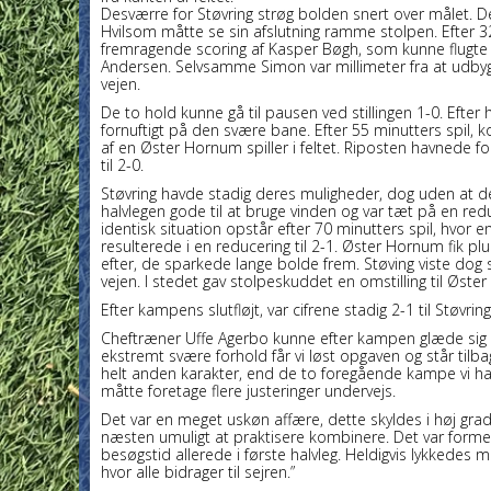
Desværre for Støvring strøg bolden snert over målet. Der
Hvilsom måtte se sin afslutning ramme stolpen. Efter 32 m
fremragende scoring af Kasper Bøgh, som kunne flugte 
Andersen. Selvsamme Simon var millimeter fra at udby
vejen.
De to hold kunne gå til pausen ved stillingen 1-0. Efter 
fornuftigt på den svære bane. Efter 55 minutters spil, k
af en Øster Hornum spiller i feltet. Riposten havnede
til 2-0.
Støvring havde stadig deres muligheder, dog uden at det 
halvlegen gode til at bruge vinden og var tæt på en red
identisk situation opstår efter 70 minutters spil, hvor en 
resulterede i en reducering til 2-1. Øster Hornum fik pl
efter, de sparkede lange bolde frem. Støving viste dog
vejen. I stedet gav stolpeskuddet en omstilling til Øst
Efter kampens slutfløjt, var cifrene stadig 2-1 til Støvr
Cheftræner Uffe Agerbo kunne efter kampen glæde sig ove
ekstremt svære forhold får vi løst opgaven og står til
helt anden karakter, end de to foregående kampe vi har spi
måtte foretage flere justeringer undervejs.
Det var en meget uskøn affære, dette skyldes i høj gra
næsten umuligt at praktisere kombinere. Det var formen
besøgstid allerede i første halvleg. Heldigvis lykkedes m
hvor alle bidrager til sejren.”