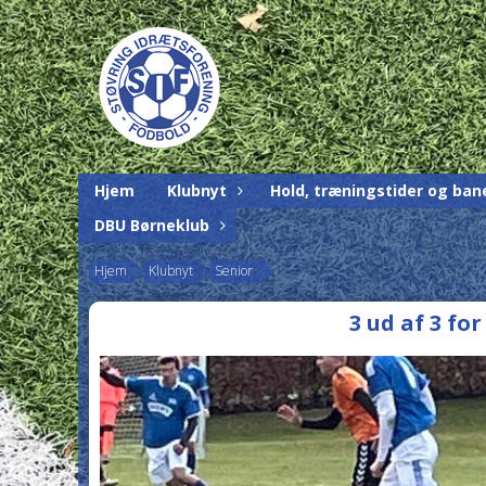
Hjem
Klubnyt
Hold, træningstider og ban
DBU Børneklub
Hjem
Klubnyt
Senior
3 ud af 3 fo