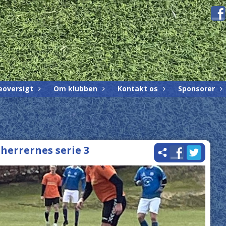
eoversigt
Om klubben
Kontakt os
Sponsorer
r herrernes serie 3