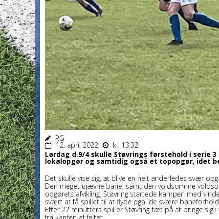
RG
12. april 2022
kl. 13:32
Lørdag d.9/4 skulle Støvrings førstehold i serie 
lokalopgør og samtidig også et topopgør, idet b
Det skulle vise sig, at blive en helt anderledes svær op
Den meget ujævne bane, samt den voldsomme voldsomme
opgørets afvikling. Støvring startede kampen med vind
svært at få spillet til at flyde pga. de svære baneforhold
Efter 22 minutters spil er Støvring tæt på at bringe sig 
fra kanten af feltet.