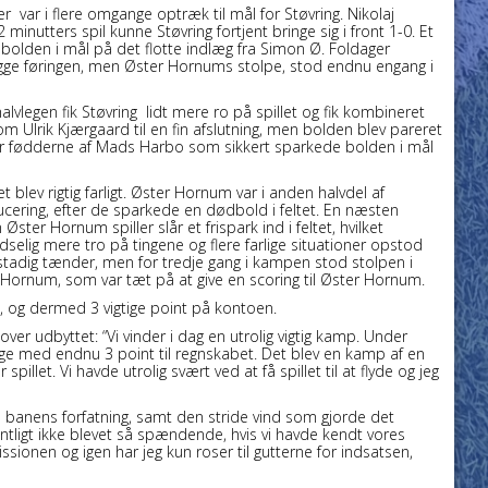
 var i flere omgange optræk til mål for Støvring. Nikolaj
inutters spil kunne Støvring fortjent bringe sig i front 1-0. Et
bolden i mål på det flotte indlæg fra Simon Ø. Foldager
gge føringen, men Øster Hornums stolpe, stod endnu engang i
halvlegen fik Støvring lidt mere ro på spillet og fik kombineret
om Ulrik Kjærgaard til en fin afslutning, men bolden blev pareret
 for fødderne af Mads Harbo som sikkert sparkede bolden i mål
blev rigtig farligt. Øster Hornum var i anden halvdel af
ucering, efter de sparkede en dødbold i feltet. En næsten
Øster Hornum spiller slår et frispark ind i feltet, hvilket
udselig mere tro på tingene og flere farlige situationer opstod
 stadig tænder, men for tredje gang i kampen stod stolpen i
er Hornum, som var tæt på at give en scoring til Øster Hornum.
ing, og dermed 3 vigtige point på kontoen.
r udbyttet: “Vi vinder i dag en utrolig vigtig kamp. Under
bage med endnu 3 point til regnskabet. Det blev en kamp af en
llet. Vi havde utrolig svært ved at få spillet til at flyde og jeg
d banens forfatning, samt den stride vind som gjorde det
tligt ikke blevet så spændende, hvis vi havde kendt vores
issionen og igen har jeg kun roser til gutterne for indsatsen,