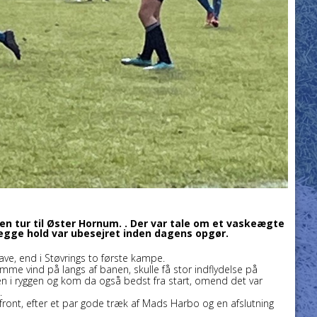
3 en tur til Øster Hornum. . Der var tale om et vaskeægte
egge hold var ubesejret inden dagens opgør.
gave, end i Støvrings to første kampe.
 vind på langs af banen, skulle få stor indflydelse på
en i ryggen og kom da også bedst fra start, omend det var
.
i front, efter et par gode træk af Mads Harbo og en afslutning