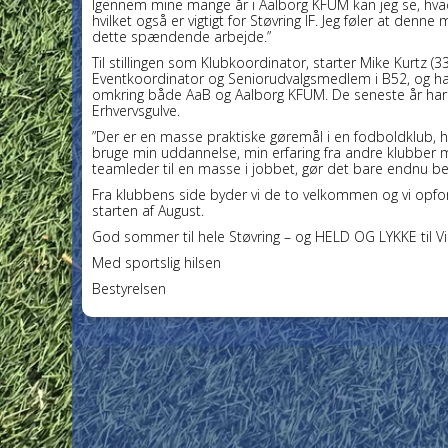
Igennem mine mange år i Aalborg KFUM kan jeg se, hv
hvilket også er vigtigt for Støvring IF. Jeg føler at denne
dette spændende arbejde.”
Til stillingen som Klubkoordinator, starter Mike Kurtz 
Eventkoordinator og Seniorudvalgsmedlem i B52, og 
omkring både AaB og Aalborg KFUM. De seneste år har
Erhvervsgulve.
”Der er en masse praktiske gøremål i en fodboldklub, hv
bruge min uddannelse, min erfaring fra andre klubber
teamleder til en masse i jobbet, gør det bare endnu b
Fra klubbens side byder vi de to velkommen og vi opfordr
starten af August.
God sommer til hele Støvring – og HELD OG LYKKE til Vi
Med sportslig hilsen
Bestyrelsen