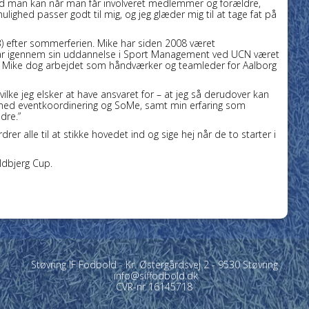
ad man kan når man får involveret medlemmer og forældre,
 mulighed passer godt til mig, og jeg glæder mig til at tage fat på
(33) efter sommerferien. Mike har siden 2008 været
har igennem sin uddannelse i Sport Management ved UCN været
 Mike dog arbejdet som håndværker og teamleder for Aalborg
ilke jeg elsker at have ansvaret for – at jeg så derudover kan
 med eventkoordinering og SoMe, samt min erfaring som
edre.”
er alle til at stikke hovedet ind og sige hej når de to starter i
ldbjerg Cup.
Støvring IF Fodbold - Kr. Østergårdsvej 2 - 9530 Støvring
info@siffodbold.dk
CVR-nr 16145718