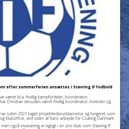
 som efter sommerferien ansættes i Støvring IF Fodbold
r været bl.a. frivillig kampfordeler, koordinator,
Christian desuden været frivillig koordinator, trinleder og
n har siden 2021 taget projektlederuddannelse og fungeret som
 og Kluboffice, ved siden af hans arbejde for Coating Danmark.
 men også involvering er vigtigt i en stor klub som Støvring IF.