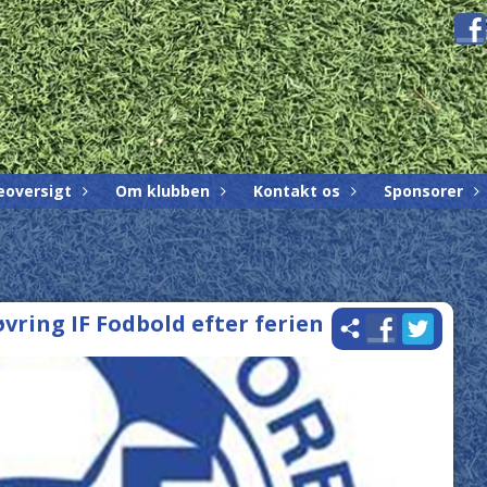
eoversigt
Om klubben
Kontakt os
Sponsorer
øvring IF Fodbold efter ferien