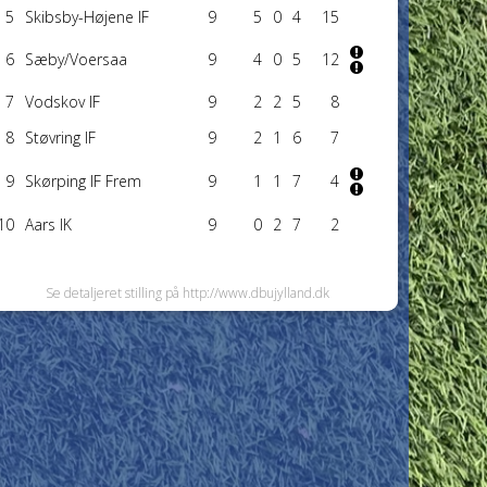
5
Skibsby-Højene IF
9
5
0
4
15
6
Sæby/Voersaa
9
4
0
5
12
7
Vodskov IF
9
2
2
5
8
8
Støvring IF
9
2
1
6
7
9
Skørping IF Frem
9
1
1
7
4
10
Aars IK
9
0
2
7
2
Se detaljeret stilling på http://www.dbujylland.dk