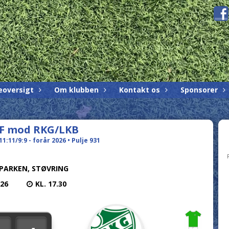
eoversigt
Om klubben
Kontakt os
Sponsorer
IF mod RKG/LKB
11:11/9:9 - forår 2026 • Pulje 931
 PARKEN, STØVRING
026
KL. 17.30