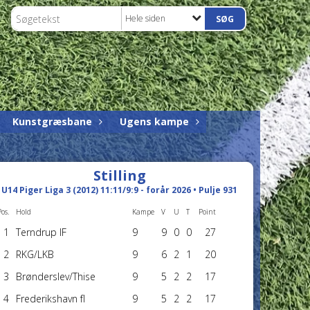
Hele siden
Kunstgræsbane
Ugens kampe
Stilling
U14 Piger Liga 3 (2012) 11:11/9:9 - forår 2026 • Pulje 931
Pos.
Hold
Kampe
V
U
T
Point
1
Terndrup IF
9
9
0
0
27
2
RKG/LKB
9
6
2
1
20
3
Brønderslev/Thise
9
5
2
2
17
4
Frederikshavn fI
9
5
2
2
17