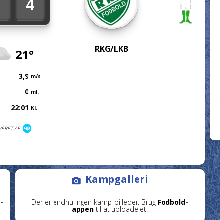
4
RKG/LKB
21°
3,9
m/s
0
ml.
22:01
Kl.
VERET AF
Kampgalleri
-
Der er endnu ingen kamp-billeder. Brug
Fodbold-
appen
til at uploade et.