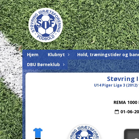
Hjem
Klubnyt
Hold, træningstider og ban
DBU Børneklub
Støvring 
U14 Piger Liga 3 (2012) 
REMA 1000
01-06-2