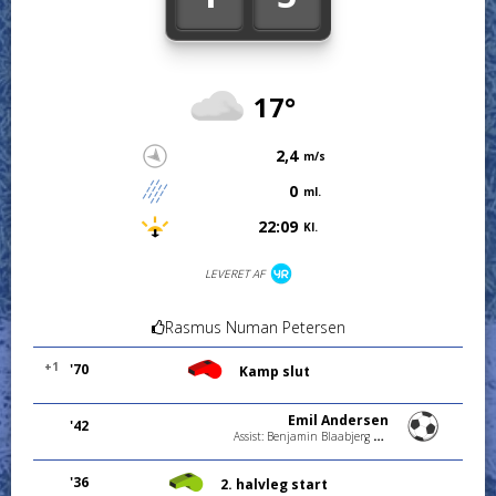
17°
2,4
m/s
0
ml.
22:09
Kl.
LEVERET AF
Rasmus Numan Petersen
+1
'70
Kamp slut
Emil Andersen
'42
Assist: Benjamin Blaabjerg Wright
'36
2. halvleg start