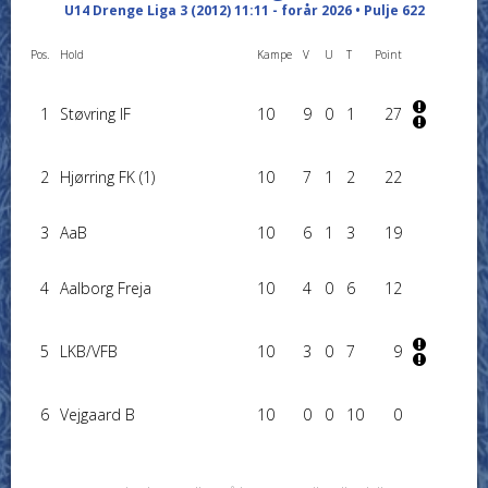
U14 Drenge Liga 3 (2012) 11:11 - forår 2026 • Pulje 622
Pos.
Hold
Kampe
V
U
T
Point
1
Støvring IF
10
9
0
1
27
2
Hjørring FK (1)
10
7
1
2
22
3
AaB
10
6
1
3
19
4
Aalborg Freja
10
4
0
6
12
5
LKB/VFB
10
3
0
7
9
6
Vejgaard B
10
0
0
10
0