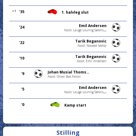
+1
'35
1. halvleg slut
Emil Andersen
'24
Assist: Lauge Louring Sørensen
Tarik Beganovic
'22
Assist: Naveed Sediqi
Tarik Beganovic
'10
Assist: Emil Andersen
Johan Musial Thomsen
'9
Assist: Oliver Bak Fleron
Emil Andersen
'5
Assist: Lauge Louring Sørensen
'0
Kamp start
Stilling