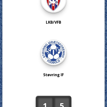
LKB/VFB
Støvring IF
1
5