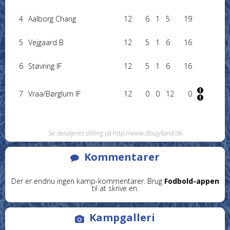
4
Aalborg Chang
12
6
1
5
19
5
Vejgaard B
12
5
1
6
16
6
Støvring IF
12
5
1
6
16
7
Vraa/Børglum IF
12
0
0
12
0
Se detaljeret stilling på http://www.dbujylland.dk
Kommentarer
Der er endnu ingen kamp-kommentarer. Brug
Fodbold-appen
til at skrive en.
Kampgalleri