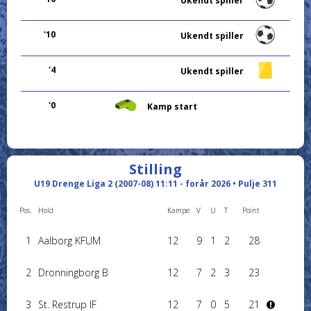
Ukendt spiller
'10
Ukendt spiller
'4
Ukendt spiller
'0
Kamp start
Stilling
U19 Drenge Liga 2 (2007-08) 11:11 - forår 2026 • Pulje 311
Pos.
Hold
Kampe
V
U
T
Point
1
Aalborg KFUM
12
9
1
2
28
2
Dronningborg B
12
7
2
3
23
3
St. Restrup IF
12
7
0
5
21