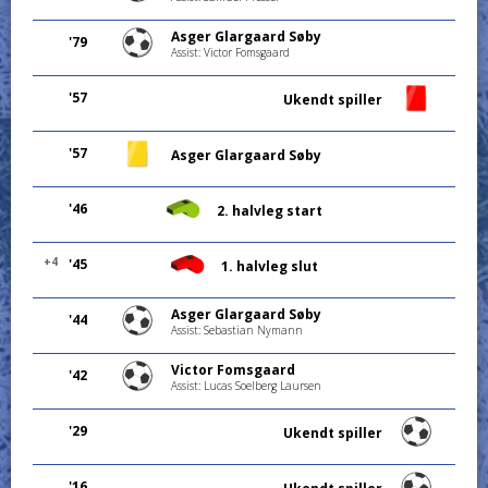
Asger Glargaard Søby
'79
Assist: Victor Fomsgaard
'57
Ukendt spiller
'57
Asger Glargaard Søby
'46
2. halvleg start
+4
'45
1. halvleg slut
Asger Glargaard Søby
'44
Assist: Sebastian Nymann
Victor Fomsgaard
'42
Assist: Lucas Soelberg Laursen
'29
Ukendt spiller
'16