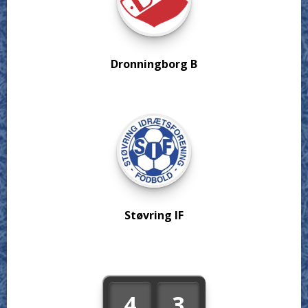
Dronningborg B
Støvring IF
4
3