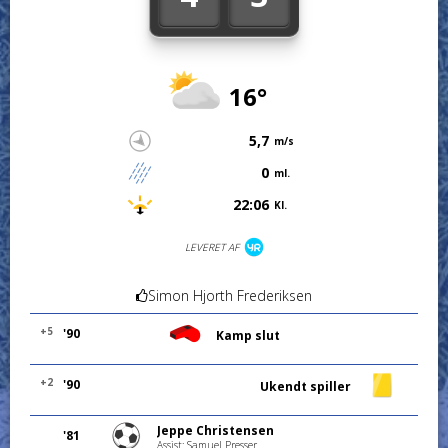
16°
5,7
m/s
0
ml.
22:06
Kl.
LEVERET AF
Simon Hjorth Frederiksen
+5
'90
Kamp slut
+2
'90
Ukendt spiller
Jeppe Christensen
'81
Assist: Samuel Presser