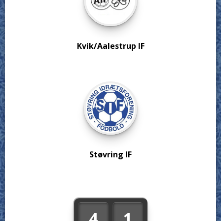
Kvik/Aalestrup IF
Støvring IF
4
1