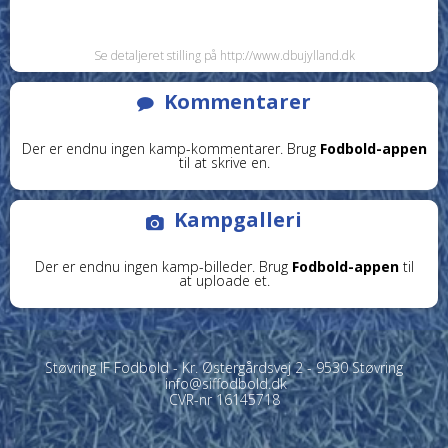
Se detaljeret stilling på http://www.dbujylland.dk
Kommentarer
Der er endnu ingen kamp-kommentarer. Brug
Fodbold-appen
til at skrive en.
Kampgalleri
Der er endnu ingen kamp-billeder. Brug
Fodbold-appen
til
at uploade et.
Støvring IF Fodbold - Kr. Østergårdsvej 2 - 9530 Støvring
info@siffodbold.dk
CVR-nr 16145718