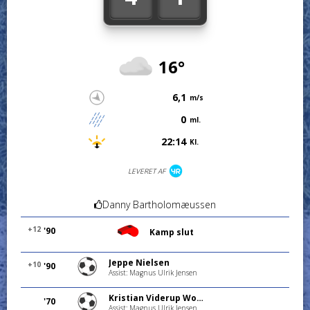
16°
6,1
m/s
0
ml.
22:14
Kl.
LEVERET AF
Danny Bartholomæussen
+12
'90
Kamp slut
Jeppe Nielsen
+10
'90
Assist: Magnus Ulrik Jensen
Kristian Viderup Worm
'70
Assist: Magnus Ulrik Jensen