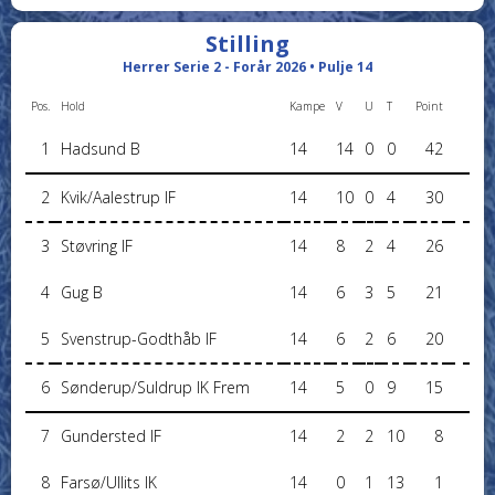
Stilling
Herrer Serie 2 - Forår 2026 • Pulje 14
Pos.
Hold
Kampe
V
U
T
Point
1
Hadsund B
14
14
0
0
42
2
Kvik/Aalestrup IF
14
10
0
4
30
3
Støvring IF
14
8
2
4
26
4
Gug B
14
6
3
5
21
5
Svenstrup-Godthåb IF
14
6
2
6
20
6
Sønderup/Suldrup IK Frem
14
5
0
9
15
7
Gundersted IF
14
2
2
10
8
8
Farsø/Ullits IK
14
0
1
13
1