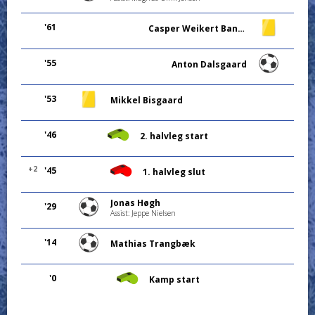
'61
Casper Weikert Bang Henriksen
'55
Anton Dalsgaard
'53
Mikkel Bisgaard
'46
2. halvleg start
+2
'45
1. halvleg slut
Jonas Høgh
'29
Assist: Jeppe Nielsen
'14
Mathias Trangbæk
'0
Kamp start