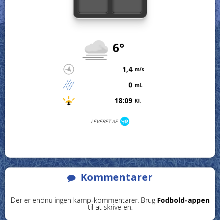
6°
1,4
m/s
0
ml.
18:09
Kl.
LEVERET AF
Kommentarer
Der er endnu ingen kamp-kommentarer. Brug
Fodbold-appen
til at skrive en.