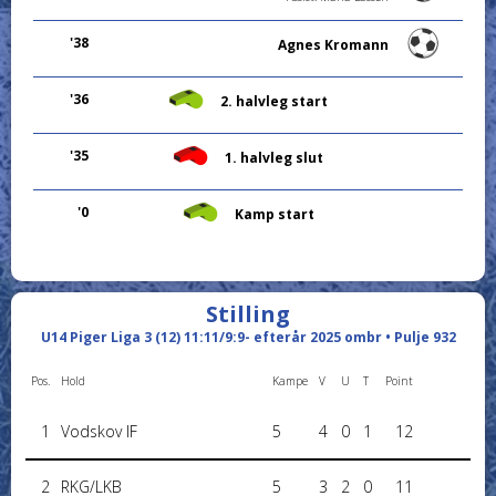
'38
Agnes Kromann
'36
2. halvleg start
'35
1. halvleg slut
'0
Kamp start
Stilling
U14 Piger Liga 3 (12) 11:11/9:9- efterår 2025 ombr • Pulje 932
Pos.
Hold
Kampe
V
U
T
Point
1
Vodskov IF
5
4
0
1
12
2
RKG/LKB
5
3
2
0
11