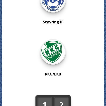
Støvring IF
RKG/LKB
1
2