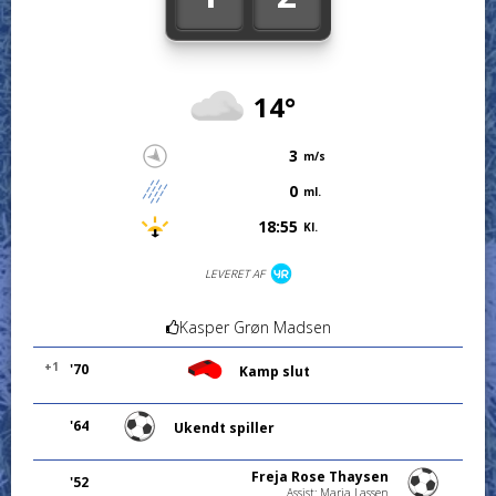
14°
3
m/s
0
ml.
18:55
Kl.
LEVERET AF
Kasper Grøn Madsen
+1
'70
Kamp slut
'64
Ukendt spiller
Freja Rose Thaysen
'52
Assist: Maria Lassen