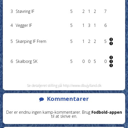
3
Støvring IF
5
2
1
2
7
4
Vegger IF
5
1
3
1
6
5
Skørping IF Frem
5
1
2
2
5
6
Skalborg SK
5
0
0
5
0
Se detaljeret stilling på http://www.dbujylland.dk
Kommentarer
Der er endnu ingen kamp-kommentarer. Brug
Fodbold-appen
til at skrive en.