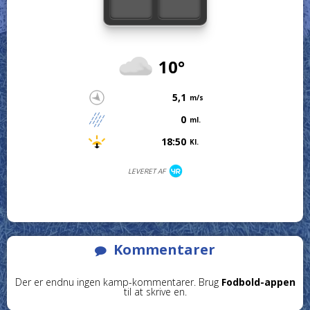
10°
5,1
m/s
0
ml.
18:50
Kl.
LEVERET AF
Kommentarer
Der er endnu ingen kamp-kommentarer. Brug
Fodbold-appen
til at skrive en.