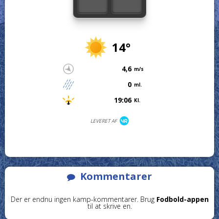
14°
4,6
m/s
0
ml.
19:06
Kl.
LEVERET AF
Kommentarer
Der er endnu ingen kamp-kommentarer. Brug
Fodbold-appen
til at skrive en.