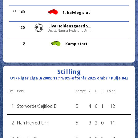
+1
'40
1. halvleg slut
Liva Holdensgaard Steffensen
'20
Assist: Nanna Hedelund Andersen
'0
Kamp start
Stilling
U17 Piger Liga 3(2009) 11:11/9:9-efterår 2025 ombr • Pulje 842
Pos.
Hold
Kampe
V
U
T
Point
1
Storvorde/Sejlflod B
5
4
0
1
12
2
Han Herred UFF
5
3
2
0
11