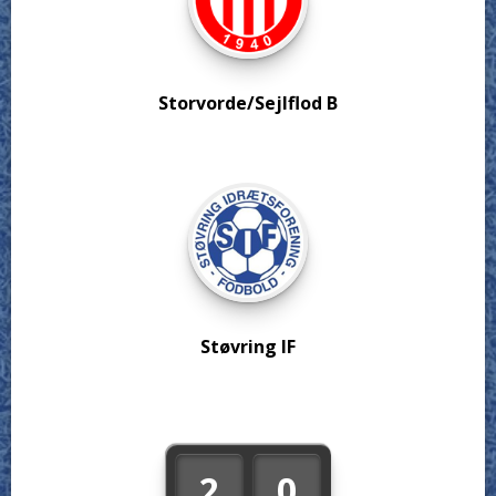
Storvorde/Sejlflod B
Støvring IF
2
0