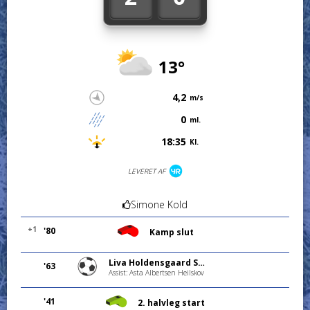
13°
4,2
m/s
0
ml.
18:35
Kl.
LEVERET AF
Simone Kold
+1
'80
Kamp slut
Liva Holdensgaard Steffensen
'63
Assist: Asta Albertsen Heilskov
'41
2. halvleg start