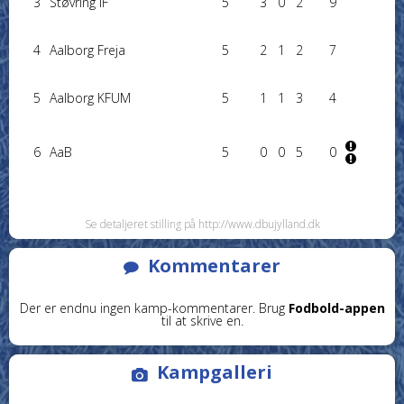
3
Støvring IF
5
3
0
2
9
4
Aalborg Freja
5
2
1
2
7
5
Aalborg KFUM
5
1
1
3
4
6
AaB
5
0
0
5
0
Se detaljeret stilling på http://www.dbujylland.dk
Kommentarer
Der er endnu ingen kamp-kommentarer. Brug
Fodbold-appen
til at skrive en.
Kampgalleri