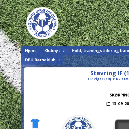
Hjem
Klubnyt
Hold, træningstider og ban
DBU Børneklub
Støvring IF (
U7 Piger (19) 3:3/2.st
SKØRPIN
13-09-2