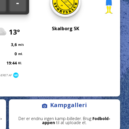
-
Skalborg SK
13°
3,6
m/s
0
ml.
19:44
Kl.
VERET AF
Kampgalleri
-
Der er endnu ingen kamp-billeder. Brug
Fodbold-
appen
til at uploade et.