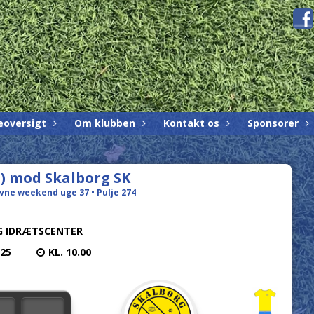
eoversigt
Om klubben
Kontakt os
Sponsorer
1) mod Skalborg SK
ævne weekend uge 37 • Pulje 274
G IDRÆTSCENTER
025
KL. 10.00