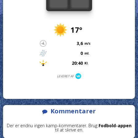
17°
3,6
m/s
0
ml.
20:40
Kl.
LEVERET AF
Kommentarer
Der er endnu ingen kamp-kommentarer. Brug
Fodbold-appen
til at skrive en.