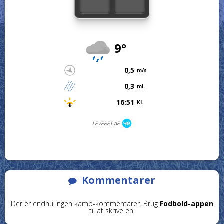
9°
0,5
m/s
0,3
ml.
16:51
Kl.
LEVERET AF
Kommentarer
Der er endnu ingen kamp-kommentarer. Brug
Fodbold-appen
til at skrive en.