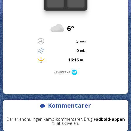
6°
5
m/s
0
ml.
16:16
Kl.
LEVERET AF
Kommentarer
Der er endnu ingen kamp-kommentarer. Brug
Fodbold-appen
til at skrive en.